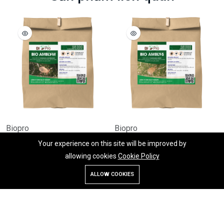
Biopro
Biopro
Bio Ambly-M
Bio Ambly-S
Your experience on this site will be improved by
allowing cookies
Cookie Policy
ALLOW COOKIES
Cửa hàng
Tìm kiếm
Tài khoản
Danh mục
Copyright © 2026 Dalat Hasfarm Company Limited